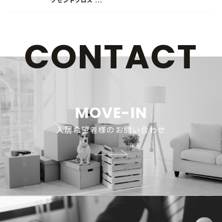
CONTACT
ホーム
MOVE-IN
お知らせ
入居希望者様のお問い合わせ
こだわり
ルームタイプ
ロケーション
ギャラリー