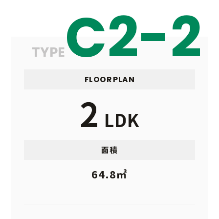
C2-2
TYPE
FLOOR PLAN
2
LDK
面積
64.8㎡