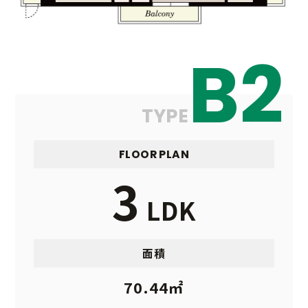
B2
TYPE
FLOOR PLAN
3
LDK
面積
70.44㎡