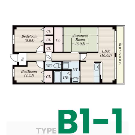
B1-1
TYPE