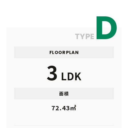
D
TYPE
FLOOR PLAN
3
LDK
面積
72.43㎡