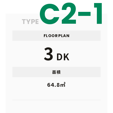
C2-1
TYPE
FLOOR PLAN
3
DK
面積
64.8㎡