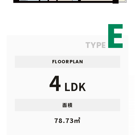
E
TYPE
FLOOR PLAN
4
LDK
面積
78.73㎡