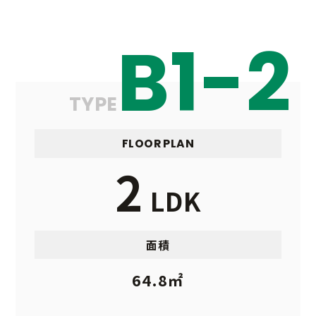
B1-2
TYPE
FLOOR PLAN
2
LDK
面積
64.8㎡