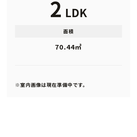
2
LDK
ホーム
お知らせ
面積
こだわり
70.44㎡
ルームタイプ
ロケーション
ギャラリー
※室内画像は現在準備中です。
物件概要