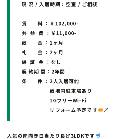
現 況 / 入居時期：空室 / ご相談
賃 料 ：￥102,000-
共 益 費 ：￥11,000-
敷 金 ：1ヶ月
礼 金 ：2ヶ月
保 証 金 ：なし
契 約期 間：2年間
条 件 ：2人入居可能
敷地内駐車場あり
1GフリーWi-Fi
リフォーム予定です
人気の南向き日当たり良好3LDKです