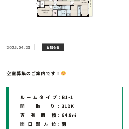
2025.04.23
お知らせ
空室募集のご案内です！
ル ー ム タ イ プ：B1-1
間 取 り ：3LDK
専 有 面 積：64.8㎡
開 口 部 方 位：南