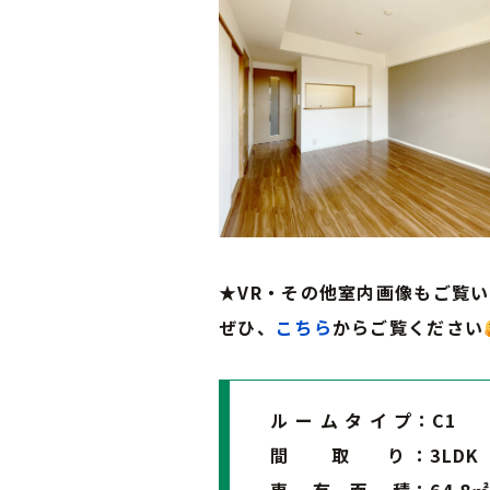
★VR・その他室内画像もご覧
ぜひ、
こちら
からご覧ください
ル ー ム タ イ プ：C1
間 取 り ：3LDK