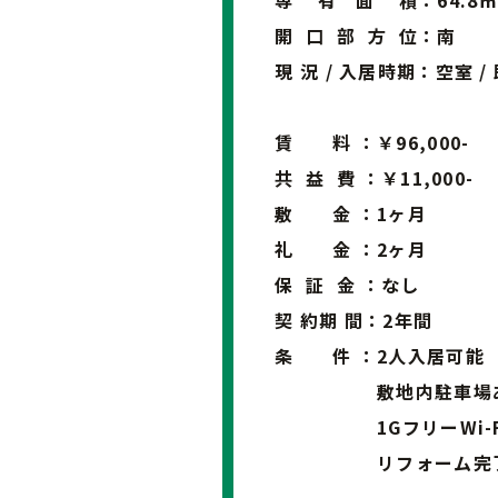
専 有 面 積：64.8㎡
開 口 部 方 位：南
現 況 / 入居時期：空室 /
賃 料 ：￥96,000-
共 益 費 ：￥11,000-
敷 金 ：1ヶ月
礼 金 ：2ヶ月
保 証 金 ：なし
契 約期 間：2年間
条 件 ：2人入居可能
敷地内駐車場あ
1GフリーWi-F
リフォーム完