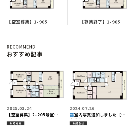
ルームタイプ
【空室募集】1-905号
【募集終了】1-905号
ロケーション
室（3LDK）
室（3LDK）
ギャラリー
RECOMMEND
物件概要
おすすめ記事
2025.03.24
2024.07.26
【空室募集】2-205号室
室内写真追加しました【空
（3LDK）
室募集】1-906号室
お知らせ
お知らせ
（2LDK）