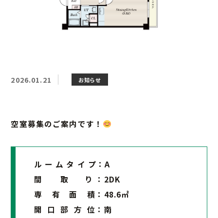
2026.01.21
お知らせ
空室募集のご案内です！
ル ー ム タ イ プ：A
間 取 り ：2DK
専 有 面 積：48.6㎡
開 口 部 方 位：南