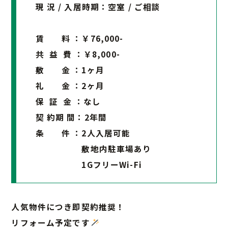
現 況 / 入居時期：空室 / ご相談
賃 料 ：￥76,000-
共 益 費 ：￥8,000-
敷 金 ：1ヶ月
礼 金 ：2ヶ月
保 証 金 ：なし
契 約期 間：2年間
条 件 ：2人入居可能
敷地内駐車場あり
1GフリーWi-Fi
人気物件につき即契約推奨！
リフォーム予定です